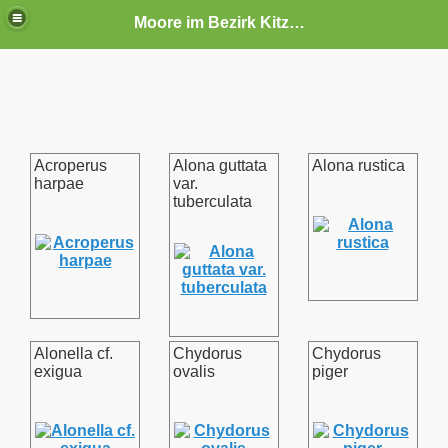
Moore im Bezirk Kitzbühel
Acroperus
Alona guttata
Alona rustica
harpae
var.
tuberculata
Alonella cf.
Chydorus
Chydorus
exigua
ovalis
piger