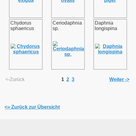
Chydorus
Ceriodaphnia
Daphnia
sphaericus
sp.
longispina
<-Zurück
1
2
3
Weiter ->
<= Zurück zur Übersicht