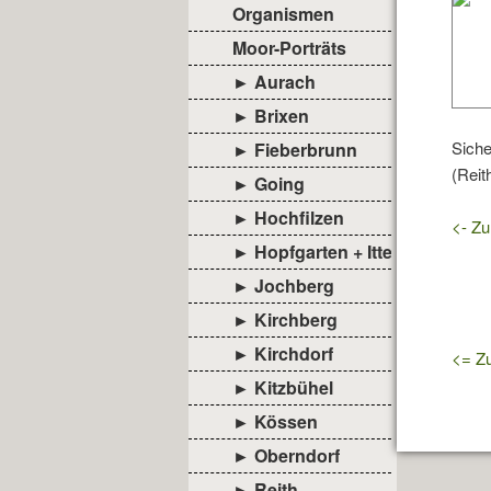
Organismen
Moor-Porträts
► Aurach
► Brixen
Siche
► Fieberbrunn
(Reit
► Going
► Hochfilzen
<- Zu
► Hopfgarten + Itter
► Jochberg
► Kirchberg
► Kirchdorf
<= Zu
► Kitzbühel
► Kössen
► Oberndorf
► Reith