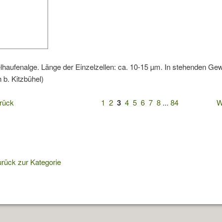
lhaufenalge. Länge der Einzelzellen: ca. 10-15 µm. In stehenden Ge
h b. Kitzbühel)
rück
1
2
3
4
5
6
7
8
...
84
W
rück zur Kategorie