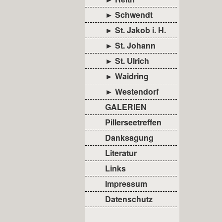
► Schwendt
► St. Jakob i. H.
► St. Johann
► St. Ulrich
► Waidring
► Westendorf
GALERIEN
Pillerseetreffen
Danksagung
Literatur
Links
Impressum
Datenschutz