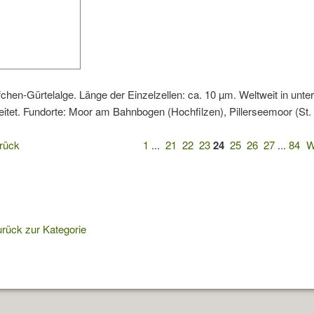
fchen-Gürtelalge. Länge der Einzelzellen: ca. 10 µm. Weltweit in un
eitet. Fundorte: Moor am Bahnbogen (Hochfilzen), Pillerseemoor (St. U
rück
1
...
21
22
23
24
25
26
27
...
84
W
rück zur Kategorie