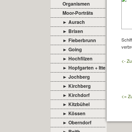
Organismen
Moor-Porträts
► Aurach
► Brixen
Schif
► Fieberbrunn
verbr
► Going
► Hochfilzen
<- Zu
► Hopfgarten + Itter
► Jochberg
► Kirchberg
► Kirchdorf
<= Zu
► Kitzbühel
► Kössen
► Oberndorf
► Reith