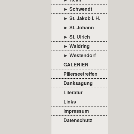
► Schwendt
► St. Jakob i. H.
► St. Johann
► St. Ulrich
► Waidring
► Westendorf
GALERIEN
Pillerseetreffen
Danksagung
Literatur
Links
Impressum
Datenschutz