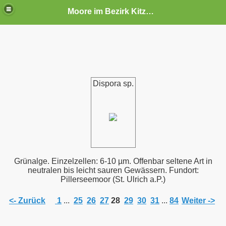
Moore im Bezirk Kitzbühel
Dispora sp.
Grünalge. Einzelzellen: 6-10 µm. Offenbar seltene Art in
neutralen bis leicht sauren Gewässern. Fundort:
Pillerseemoor (St. Ulrich a.P.)
<- Zurück
1
...
25
26
27
28
29
30
31
...
84
Weiter ->