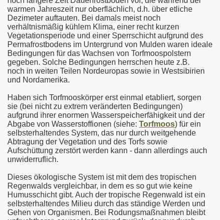
noch längere Zeit Dauerfrostböden vor, die während der
warmen Jahreszeit nur oberflächlich, d.h. über etliche
Dezimeter auftauten. Bei damals meist noch
verhältnismäßig kühlem Klima, einer recht kurzen
Vegetationsperiode und einer Sperrschicht aufgrund des
Permafrostbodens im Untergrund von Mulden waren ideale
Bedingungen für das Wachsen von Torfmoospolstern
gegeben. Solche Bedingungen herrschen heute z.B.
noch in weiten Teilen Nordeuropas sowie in Westsibirien
und Nordamerika.
Haben sich Torfmooskörper erst einmal etabliert, sorgen
sie (bei nicht zu extrem veränderten Bedingungen)
aufgrund ihrer enormen Wasserspeicherfähigkeit und der
Abgabe von Wasserstoffionen (siehe:
Torfmoos
) für ein
selbsterhaltendes System, das nur durch weitgehende
Abtragung der Vegetation und des Torfs sowie
Aufschüttung zerstört werden kann - dann allerdings auch
unwiderruflich.
Dieses ökologische System ist mit dem des tropischen
Regenwalds vergleichbar, in dem es so gut wie keine
Humusschicht gibt. Auch der tropische Regenwald ist ein
selbsterhaltendes Milieu durch das ständige Werden und
Gehen von Organismen. Bei Rodungsmaßnahmen bleibt