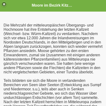
Moore im Bezirk Kitzbühel
Die Mehrzahl der mitteleuropäischen Übergangs- und
Hochmoore hat ihre Entstehung der letzten Kaltzeit
(Weichsel- bzw. Würm-Kaltzeit) zu verdanken. Nachdem
sich vor etwa 12.000 Jahren die Inlandvereisungen im
Nordosten Deutschlands, in den Mittelgebirgen und in den
Alpen langsam zurückzogen, konnten sich wieder vermehrt
Pflanzen ansiedeln. Moose gehörten zu den ersten
Einwanderern, zumal sie (zusammen mit einigen anderen
kälteresistenten Pflanzenfamilien) aus Mitteleuropa nie
gänzlich verschwunden waren. Sie hatten (wie wenige
andere Pflanzen sowie die Flechten) die Kaltzeiten in den
nicht vergletscherten Gebieten, einer Tundra überlebt.
Teils bildeten sie sich die Moore in verlandenden
Bereichen von Seen über Seeton (Entwicklung aus Sumpf
und Niedermoor. s.u.), teils aber auch in Senken
niederschlagsreicher Gebiete, wo sich das Wasser über
undurchlässigen Erdschichten (vor allem Ton) sammelte.
Nach der letzten Kaltzeit herrschten in Mitteleuropa zudem