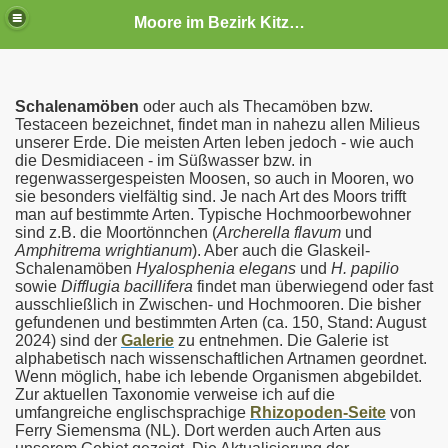
Moore im Bezirk Kitzbühel
Schalenamöben
oder auch als Thecamöben bzw.
Testaceen bezeichnet, findet man in nahezu allen Milieus
unserer Erde. Die meisten Arten leben jedoch - wie auch
die Desmidiaceen - im Süßwasser bzw. in
regenwassergespeisten Moosen, so auch in Mooren, wo
sie besonders vielfältig sind. Je nach Art des Moors trifft
man auf bestimmte Arten. Typische Hochmoorbewohner
sind z.B. die Moortönnchen (
Archerella flavum
und
Amphitrema wrightianum
). Aber auch die Glaskeil-
Schalenamöben
Hyalosphenia elegans
und
H. papilio
sowie
Difflugia bacillifera
findet man überwiegend oder fast
ausschließlich in Zwischen- und Hochmooren. Die bisher
gefundenen und bestimmten Arten (ca. 150, Stand: August
2024) sind der
Galerie
zu entnehmen. Die Galerie ist
alphabetisch nach wissenschaftlichen Artnamen geordnet.
Wenn möglich, habe ich lebende Organismen abgebildet.
Zur aktuellen Taxonomie verweise ich auf die
umfangreiche englischsprachige
Rhizopoden-Seite
von
Ferry Siemensma (NL). Dort werden auch Arten aus