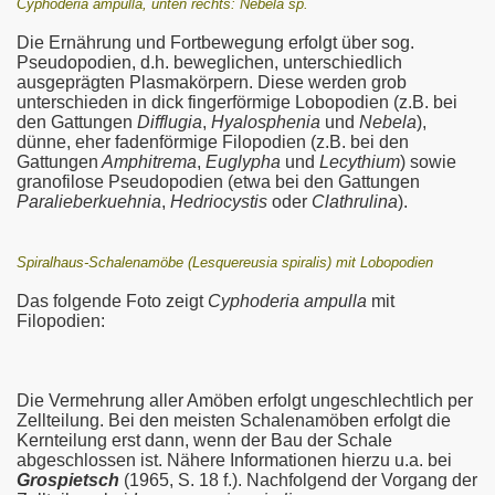
Cyphoderia ampulla, unten rechts: Nebela sp.
Die Ernährung und Fortbewegung erfolgt über sog.
Pseudopodien, d.h. beweglichen, unterschiedlich
ausgeprägten Plasmakörpern. Diese werden grob
unterschieden in dick fingerförmige Lobopodien (z.B. bei
den Gattungen
Difflugia
,
Hyalosphenia
und
Nebela
),
dünne, eher fadenförmige Filopodien (z.B. bei den
Gattungen
Amphitrema
,
Euglypha
und
Lecythium
) sowie
granofilose Pseudopodien (etwa bei den Gattungen
Paralieberkuehnia
,
Hedriocystis
oder
Clathrulina
).
Spiralhaus-Schalenamöbe (Lesquereusia spiralis) mit Lobopodien
Das folgende Foto zeigt
Cyphoderia ampulla
mit
Filopodien:
Die Vermehrung aller Amöben erfolgt ungeschlechtlich per
Zellteilung. Bei den meisten Schalenamöben erfolgt die
Kernteilung erst dann, wenn der Bau der Schale
abgeschlossen ist. Nähere Informationen hierzu u.a. bei
Grospietsch
(1965, S. 18 f.). Nachfolgend der Vorgang der