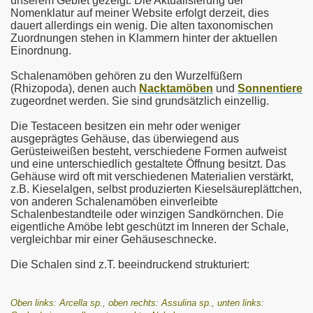
unserem Gebiet gezeigt. Die Aktualisierung der
Nomenklatur auf meiner Website erfolgt derzeit, dies
dauert allerdings ein wenig. Die alten taxonomischen
Zuordnungen stehen in Klammern hinter der aktuellen
Einordnung.
Schalenamöben gehören zu den Wurzelfüßern
(Rhizopoda), denen auch
Nacktamöben
und
Sonnentiere
zugeordnet werden. Sie sind grundsätzlich einzellig.
Die Testaceen besitzen ein mehr oder weniger
ausgeprägtes Gehäuse, das überwiegend aus
Gerüsteiweißen besteht, verschiedene Formen aufweist
und eine unterschiedlich gestaltete Öffnung besitzt. Das
Gehäuse wird oft mit verschiedenen Materialien verstärkt,
z.B. Kieselalgen, selbst produzierten Kieselsäureplättchen,
von anderen Schalenamöben einverleibte
Schalenbestandteile oder winzigen Sandkörnchen. Die
eigentliche Amöbe lebt geschützt im Inneren der Schale,
vergleichbar mir einer Gehäuseschnecke.
Die Schalen sind z.T. beeindruckend strukturiert:
Oben links: Arcella sp., oben rechts: Assulina sp., unten links: